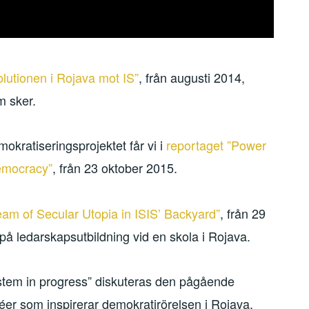
olutionen i Rojava mot IS”
, från augusti 2014,
m sker.
kratiseringsprojektet får vi i
reportaget ”Power
democracy”
, från 23 oktober 2015.
eam of Secular Utopia in ISIS’ Backyard”
, från 29
å ledarskapsutbildning vid en skola i Rojava.
ystem in progress” diskuteras den pågående
déer som inspirerar demokratirörelsen i Rojava.