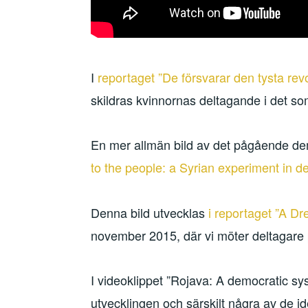
I
reportaget ”De försvarar den tysta rev
skildras kvinnornas deltagande i det so
En mer allmän bild av det pågående demo
to the people: a Syrian experiment in 
Denna bild utvecklas
i reportaget ”A Dr
november 2015, där vi möter deltagare p
I videoklippet ”Rojava: A democratic s
utvecklingen och särskilt några av de i