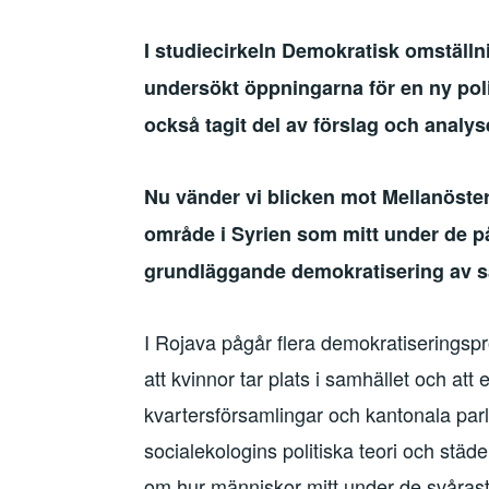
I studiecirkeln Demokratisk omställn
undersökt öppningarna för en ny poli
också tagit del av förslag och analy
Nu vänder vi blicken mot Mellanöste
område i Syrien som mitt under de på
grundläggande demokratisering av s
I Rojava pågår flera demokratiseringsp
att kvinnor tar plats i samhället och a
kvartersförsamlingar och kantonala par
socialekologins politiska teori och städ
om hur människor mitt under de svåraste