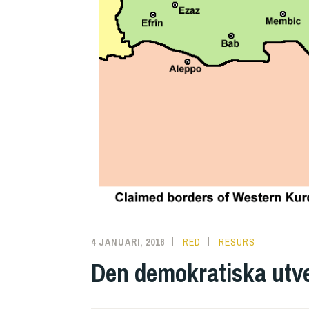
4 JANUARI, 2016
RED
RESURS
Den demokratiska utve