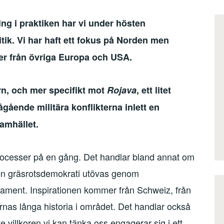
ing i praktiken har vi under hösten
tik. Vi har haft ett fokus på Norden men
ser från övriga Europa och USA.
rn, och mer specifikt mot
Rojava
, ett litet
gående militära konflikterna inlett en
amhället.
rocesser på en gång. Det handlar bland annat om
tt en gräsrotsdemokrati utövas genom
lament. Inspirationen kommer från Schweiz, från
ernas långa historia i området. Det handlar också
 villkoren vi kan tänka oss engagerar sig i ett