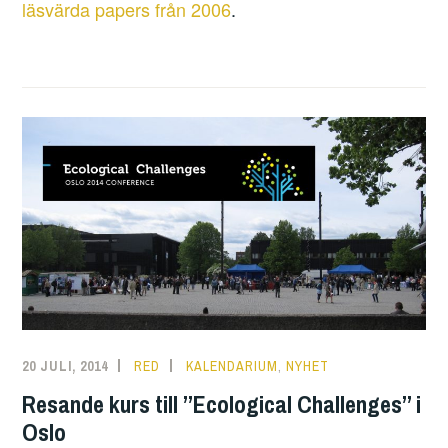
läsvärda papers från 2006
.
20 JULI, 2014
RED
KALENDARIUM
,
NYHET
Resande kurs till ”Ecological Challenges” i
Oslo