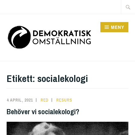
Hoppa
Sök
till
efter:
innehåll
MENY
DEMOKRATISK
OMSTÄLLNING
Etikett:
socialekologi
4 APRIL, 2021
RED
RESURS
Behöver vi socialekologi?