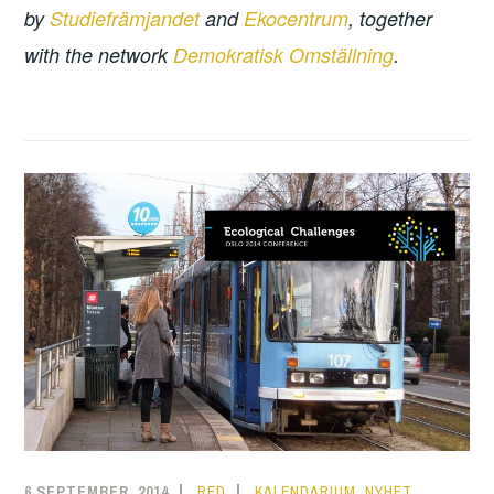
by
Studiefrämjandet
and
Ekocentrum
, together
with the network
Demokratisk Omställning
.
6 SEPTEMBER, 2014
RED
KALENDARIUM
,
NYHET